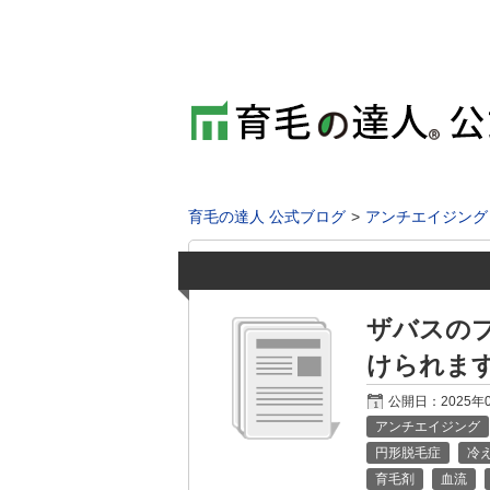
育毛の達人 公式ブログ
アンチエイジング
ザバスの
けられま
公開日：
2025年
アンチエイジング
円形脱毛症
冷
育毛剤
血流