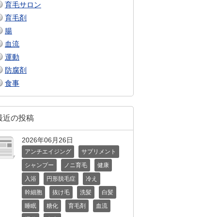
育毛サロン
育毛剤
腸
血流
運動
防腐剤
食事
最近の投稿
2026年06月26日
アンチエイジング
サプリメント
シャンプー
ノニ育毛
健康
入浴
円形脱毛症
冷え
幹細胞
抜け毛
洗髪
白髪
睡眠
糖化
育毛剤
血流