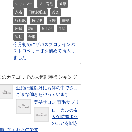
シャンプー
ノニ育毛
健康
入浴
円形脱毛症
冷え
幹細胞
抜け毛
洗髪
白髪
睡眠
糖化
育毛剤
血流
運動
食事
今月初めにザバスプロテインの
ストロベリー味を初めて購入し
ました
このカテゴリでの人気記事ランキング
亜鉛は髪以外にも体の中でさま
ざまな働きを担っています
美髪サロン 育毛サプリ
ローカルの友
人が時差ボケ
のことを聞き
届けてくれたのです