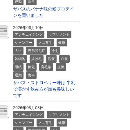
運動
食事
ザバスのバナナ味の粉プロテイ
ンを買いました
2026年06月10日
アンチエイジング
サプリメント
シャンプー
ノニ育毛
健康
入浴
円形脱毛症
冷え
幹細胞
抜け毛
洗髪
白髪
睡眠
糖化
育毛剤
血流
運動
食事
ザバス・ストロベリー味は 牛乳
で溶かす飲み方が最も美味しい
です
2026年05月05日
アンチエイジング
サプリメント
シャンプー
ノニ育毛
健康