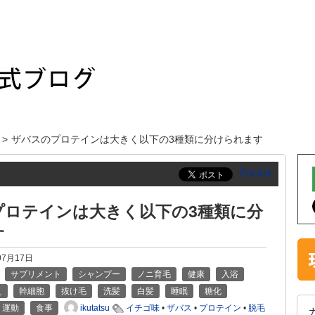
ザバスのプロテインは大きく以下の3種類に分けられます
Pocket
プロテインは大きく以下の3種類に分
す
07月17日
サプリメント
シャンプー
ノニ育毛
健康
入浴
え
幹細胞
抜け毛
洗髪
白髪
睡眠
糖化
ikutatsu
運動
食事
イチゴ味
•
ザバス
•
プロテイン
•
脱毛