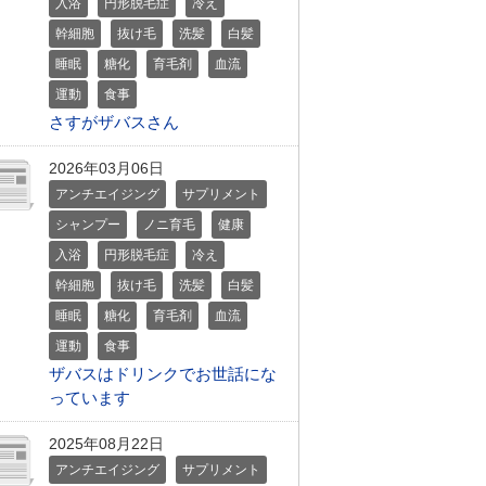
入浴
円形脱毛症
冷え
幹細胞
抜け毛
洗髪
白髪
睡眠
糖化
育毛剤
血流
運動
食事
さすがザバスさん
2026年03月06日
アンチエイジング
サプリメント
シャンプー
ノニ育毛
健康
入浴
円形脱毛症
冷え
幹細胞
抜け毛
洗髪
白髪
睡眠
糖化
育毛剤
血流
運動
食事
ザバスはドリンクでお世話にな
っています
2025年08月22日
アンチエイジング
サプリメント