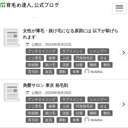
トップ
タグ：東京
メニュー
「
東京
」の記事一覧
女性が薄毛・抜け毛になる原因には 以下が挙げら
れます
公開日：
2022年05月22日
アンチエイジング
サプリメント
シャンプー
ノニ育毛
健康
入浴
円形脱毛症
冷え
幹細胞
抜け毛
洗髪
白髪
睡眠
糖化
ikutatsu
育毛剤
血流
運動
食事
美髪サロン 東京 発毛剤
公開日：
2020年09月29日
アンチエイジング
サプリメント
シャンプー
ノニ育毛
健康
入浴
円形脱毛症
冷え
幹細胞
抜け毛
洗髪
白髪
睡眠
糖化
ikutatsu
育毛剤
血流
運動
食事