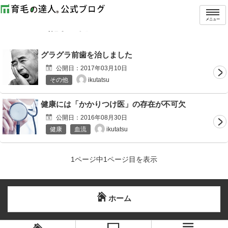
トップ
タグ：歯
メニュー
「
歯
」の記事一覧
グラグラ前歯を治しました
公開日：
2017年03月10日
ikutatsu
その他
健康には「かかりつけ医」の存在が不可欠
公開日：
2016年08月30日
ikutatsu
健康
血流
1ページ中1ページ目を表示
ホーム