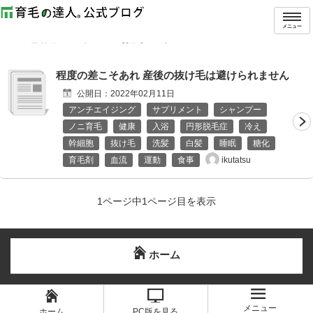
トップ
タグ：毛根にフケ
メニュー
「
毛根にフケ
」の記事一覧
程度の差こそあれ 産後の抜け毛は避けられません
公開日：
2022年02月11日
アンチエイジング
サプリメント
シャンプー
ノニ育毛
健康
入浴
円形脱毛症
冷え
幹細胞
抜け毛
洗髪
白髪
睡眠
糖化
ikutatsu
育毛剤
血流
運動
食事
1ページ中1ページ目を表示
ホーム
メニュー
ホーム
PC版を見る