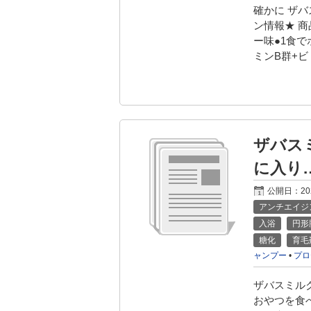
確かに ザ
ン情報★ 商
ー味●1食で
ミンB群+ビ
ザバス
に入り
公開日：
2
アンチエイジ
入浴
円形
糖化
育毛
ャンプー
•
プロ
ザバスミル
おやつを食