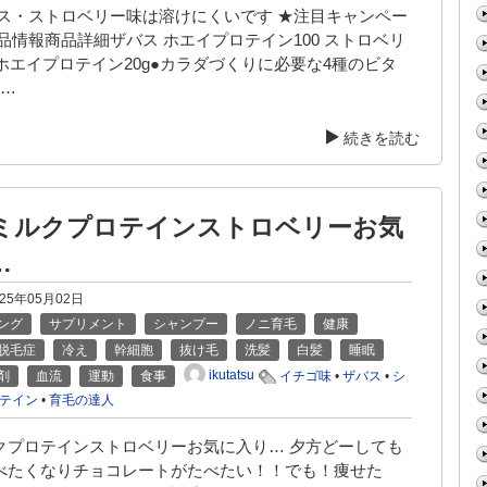
バス・ストロベリー味は溶けにくいです ★注目キャンペー
品情報商品詳細ザバス ホエイプロテイン100 ストロベリ
ホエイプロテイン20g●カラダづくりに必要な4種のビタ
 …
続きを読む
ミルクプロテインストロベリーお気
…
025年05月02日
ング
サプリメント
シャンプー
ノニ育毛
健康
脱毛症
冷え
幹細胞
抜け毛
洗髪
白髪
睡眠
ikutatsu
剤
血流
運動
食事
イチゴ味
•
ザバス
•
シ
テイン
•
育毛の達人
クプロテインストロベリーお気に入り… 夕方どーしても
べたくなりチョコレートがたべたい！！でも！痩せた