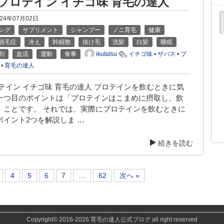
 プロテイン イチゴ味 育毛の達人
024年07月02日
ング
サプリメント
シャンプー
ノニ育毛
健康
脱毛症
冷え
幹細胞
抜け毛
洗髪
白髪
睡眠
ikutatsu
剤
血流
運動
食事
イチゴ味
•
ザバス
•
プ
•
育毛の達人
テイン イチゴ味 育毛の達人 プロテインを飲むときに気
一つ目のポイントは「プロテインはこまめに摂取し、飲
」ことです。 それでは、実際にプロテインを飲むときに
ポイント2つを解説しま …
続きを読む
4
5
6
7
…
62
次へ »
Copyright©
2016-2026 育毛の達人公式ブログ
all right reserved