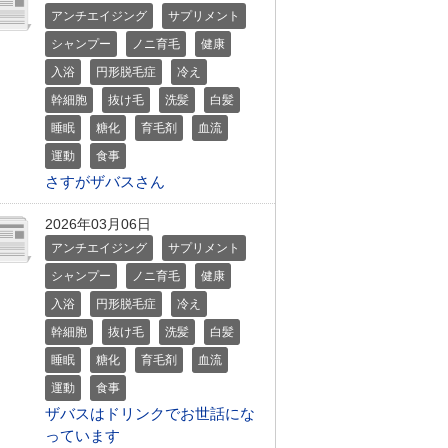
アンチエイジング
サプリメント
シャンプー
ノニ育毛
健康
入浴
円形脱毛症
冷え
幹細胞
抜け毛
洗髪
白髪
睡眠
糖化
育毛剤
血流
運動
食事
さすがザバスさん
2026年03月06日
アンチエイジング
サプリメント
シャンプー
ノニ育毛
健康
入浴
円形脱毛症
冷え
幹細胞
抜け毛
洗髪
白髪
睡眠
糖化
育毛剤
血流
運動
食事
ザバスはドリンクでお世話にな
っています