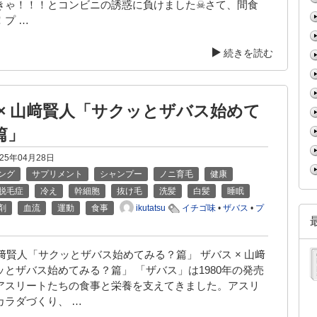
きゃ！！！とコンビニの誘惑に負けました☠さて、間食
プ …
続きを読む
 × 山﨑賢人「サクッとザバス始めて
篇」
025年04月28日
ング
サプリメント
シャンプー
ノニ育毛
健康
脱毛症
冷え
幹細胞
抜け毛
洗髪
白髪
睡眠
ikutatsu
剤
血流
運動
食事
イチゴ味
•
ザバス
•
プ
山﨑賢人「サクッとザバス始めてみる？篇」 ザバス × 山﨑
ッとザバス始めてみる？篇」 「ザバス」は1980年の発売
アスリートたちの食事と栄養を支えてきました。アスリ
カラダづくり、 …