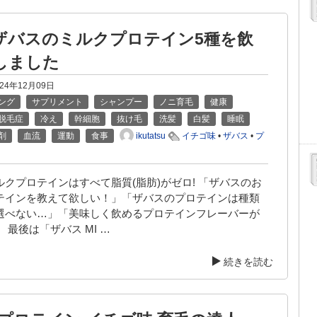
ザバスのミルクプロテイン5種を飲
しました
024年12月09日
ング
サプリメント
シャンプー
ノニ育毛
健康
脱毛症
冷え
幹細胞
抜け毛
洗髪
白髪
睡眠
ikutatsu
剤
血流
運動
食事
イチゴ味
•
ザバス
•
プ
クプロテインはすべて脂質(脂肪)がゼロ! 「ザバスのお
テインを教えて欲しい！」「ザバスのプロテインは種類
選べない…」「美味しく飲めるプロテインフレーバーが
 最後は「ザバス MI …
続きを読む