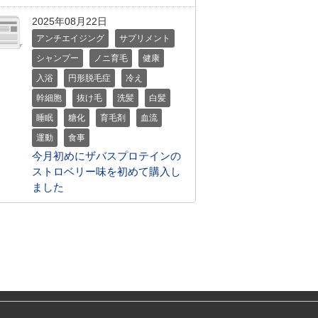
2025年08月22日
アンチエイジング
サプリメント
シャンプー
ノニ育毛
健康
入浴
円形脱毛症
冷え
幹細胞
抜け毛
洗髪
白髪
睡眠
糖化
育毛剤
血流
運動
食事
今月初めにザバスプロテインの
ストロベリー味を初めて購入し
ました