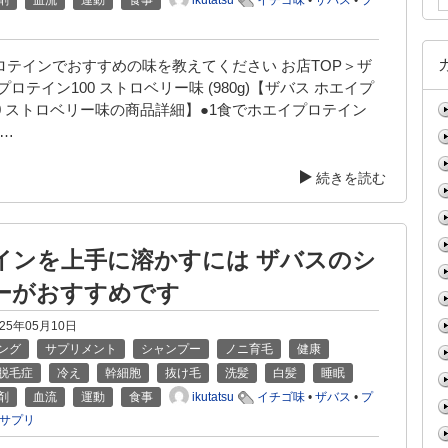
剤
血流
運動
食事
イチゴ味
•
ザバス
•
プ
ロテインでおすすめの味を教えてください お店TOP＞ザ
プロテイン100 ストロベリー味 (980g)【ザバス ホエイプ
0 ストロベリー味の商品詳細】●1食でホエイプロテイン
 …
続きを読む
インを上手に溶かすには ザバスのシ
ーがおすすめです
025年05月10日
ング
サプリメント
シャンプー
ノニ育毛
健康
脱毛症
冷え
幹細胞
抜け毛
洗髪
白髪
睡眠
ikutatsu
剤
血流
運動
食事
イチゴ味
•
ザバス
•
プ
サプリ