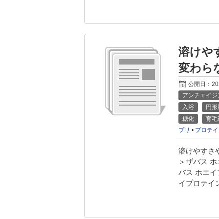
溶けや
変わら
公開日：
2
アンチエイジ
入浴
円形
糖化
育毛
プリ
•
プロテイ
溶けやすさ
＞ザバス ホ
バス ホエイ
イプロテイン