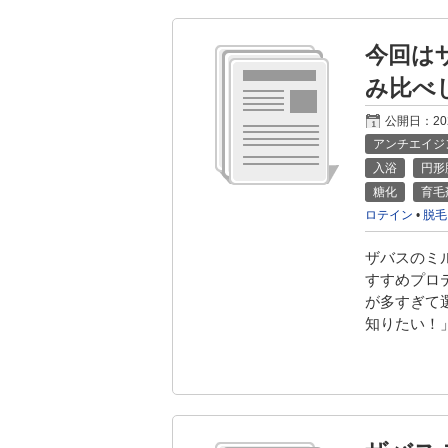
今回は
み比べ
公開日：
2
アンチエイジ
入浴
円形
糖化
育毛
ロテイン
•
脱毛
ザバスのミル
すすめプロ
が多すぎて
知りたい！」