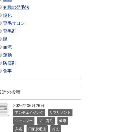
究極の発毛法
糖化
育毛サロン
育毛剤
腸
血流
運動
防腐剤
食事
最近の投稿
2026年06月26日
アンチエイジング
サプリメント
シャンプー
ノニ育毛
健康
入浴
円形脱毛症
冷え