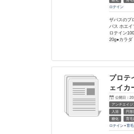
糖化
育毛
ロテイン
ザバスのプ
バス ホエイ
ロテイン10
20g●カラダ
プロテ
ェイカ
公開日：
2
アンチエイジ
入浴
円形
糖化
育毛
ロテイン
•
育毛