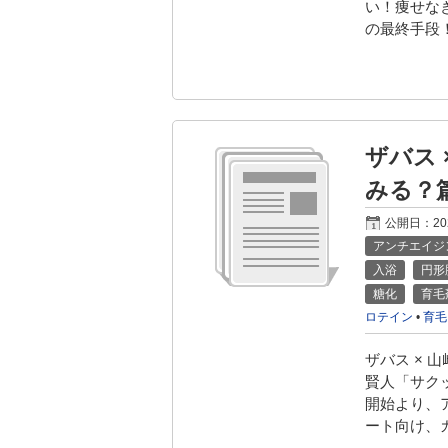
い！痩せな
の最終手段！
ザバス
みる？
公開日：
2
アンチエイジ
入浴
円形
糖化
育毛
ロテイン
•
育毛
ザバス × 
賢人「サク
開始より、
ート向け、