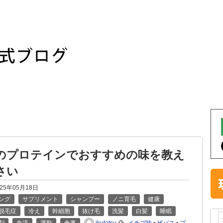
のプロテインでおすすめの味を教え
さい
025年05月18日
ング
サプリメント
シャンプー
ノニ育毛
健康
脱毛症
冷え
幹細胞
抜け毛
洗髪
白髪
睡眠
ikutatsu