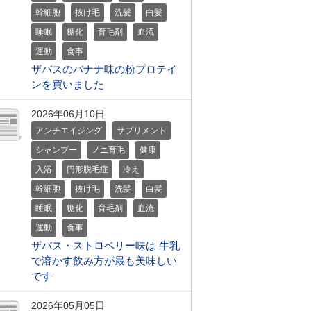
幹細胞
抜け毛
洗髪
白髪
睡眠
糖化
育毛剤
血流
運動
食事
ザバスのバナナ味の粉プロテイ
ンを買いました
2026年06月10日
アンチエイジング
サプリメント
シャンプー
ノニ育毛
健康
入浴
円形脱毛症
冷え
幹細胞
抜け毛
洗髪
白髪
睡眠
糖化
育毛剤
血流
運動
食事
ザバス・ストロベリー味は 牛乳
で溶かす飲み方が最も美味しい
です
2026年05月05日