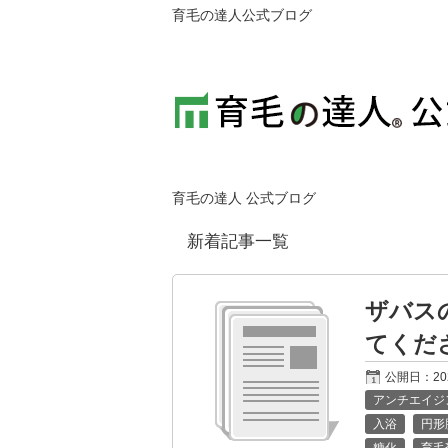
育毛の達人公式ブログ
育毛の達人 公式ブログ
新着記事一覧
ザバス
てくだ
公開日：
2
アンチエイジ
入浴
円形