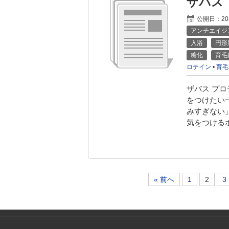
ザバス
公開日：
2
アンチエイジ
入浴
円形
糖化
育毛
ロテイン
•
育毛
ザバス プロ
をつけたい
みすぎない
気をつける
« 前へ
1
2
3