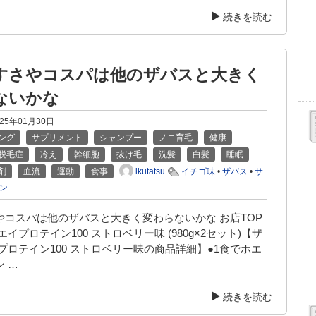
続きを読む
すさやコスパは他のザバスと大きく
ないかな
025年01月30日
ング
サプリメント
シャンプー
ノニ育毛
健康
脱毛症
冷え
幹細胞
抜け毛
洗髪
白髪
睡眠
ikutatsu
剤
血流
運動
食事
イチゴ味
•
ザバス
•
サ
ン
やコスパは他のザバスと大きく変わらないかな お店TOP
エイプロテイン100 ストロベリー味 (980g×2セット)【ザ
プロテイン100 ストロベリー味の商品詳細】●1食でホエ
 …
続きを読む