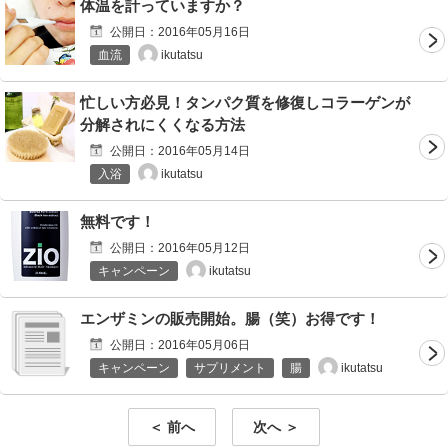
体温を計っていますか？
公開日：
2016年05月16日
ikutatsu
血流
忙しい方必見！タンパク質を修復しコラーゲンが
分解されにくくなる方法
公開日：
2016年05月14日
ikutatsu
入浴
無料です！
公開日：
2016年05月12日
ikutatsu
キャンペーン
エンザミンの販売開始。腸（笑）お得です！
公開日：
2016年05月06日
ikutatsu
キャンペーン
サプリメント
腸
＜ 前へ
次へ ＞