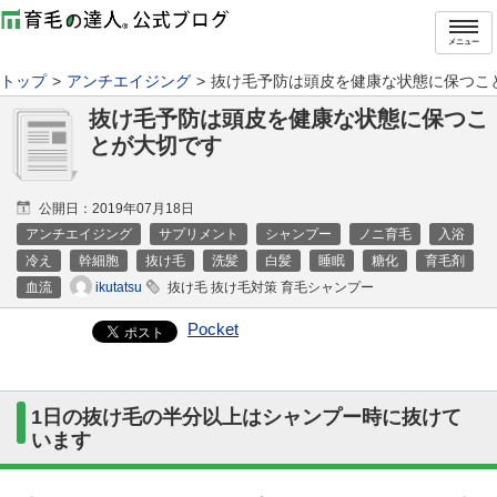
メニュー
トップ
アンチエイジング
抜け毛予防は頭皮を健康な状態に保つこ
抜け毛予防は頭皮を健康な状態に保つこ
とが大切です
公開日：
2019年07月18日
アンチエイジング
サプリメント
シャンプー
ノニ育毛
入浴
冷え
幹細胞
抜け毛
洗髪
白髪
睡眠
糖化
育毛剤
ikutatsu
血流
抜け毛 抜け毛対策 育毛シャンプー
Pocket
1日の抜け毛の半分以上はシャンプー時に抜けて
います