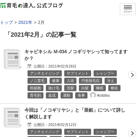
メニュー
トップ
2021年
2月
「
2021年2月
」の記事一覧
キャピキシル Ｍ-034 ノコギリヤシって知ってます
か？
公開日：
2021年02月28日
アンチエイジング
サプリメント
シャンプー
ノニ育毛
健康
入浴
円形脱毛症
冷え
幹細胞
抜け毛
洗髪
白髪
睡眠
糖化
ikutatsu
育毛剤
血流
運動
食事
今回は「ノコギリヤシ」と「亜鉛」について詳し
く解説します
公開日：
2021年02月12日
アンチエイジング
サプリメント
シャンプー