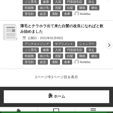
ノニ育毛
健康
入浴
円形脱毛症
冷え
幹細胞
抜け毛
洗髪
白髪
睡眠
糖化
ikutatsu
育毛剤
血流
運動
食事
薄毛とチラホラ出て来た白髪の改良になればと飲
み始めました
公開日：
2021年02月08日
アンチエイジング
サプリメント
シャンプー
ノニ育毛
健康
入浴
円形脱毛症
冷え
幹細胞
抜け毛
洗髪
白髪
睡眠
糖化
ikutatsu
育毛剤
血流
運動
食事
1ページ中1ページ目を表示
ホーム