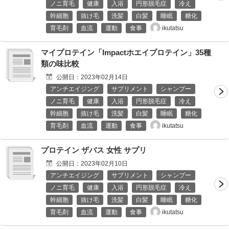
ノニ育毛
健康
入浴
円形脱毛症
冷え
幹細胞
抜け毛
洗髪
白髪
睡眠
糖化
ikutatsu
育毛剤
血流
運動
食事
マイプロテイン「Impactホエイプロテイン」35種
類の味比較
公開日：
2023年02月14日
アンチエイジング
サプリメント
シャンプー
ノニ育毛
健康
入浴
円形脱毛症
冷え
幹細胞
抜け毛
洗髪
白髪
睡眠
糖化
ikutatsu
育毛剤
血流
運動
食事
プロテイン ザバス 女性 サプリ
公開日：
2023年02月10日
アンチエイジング
サプリメント
シャンプー
ノニ育毛
健康
入浴
円形脱毛症
冷え
幹細胞
抜け毛
洗髪
白髪
睡眠
糖化
ikutatsu
育毛剤
血流
運動
食事