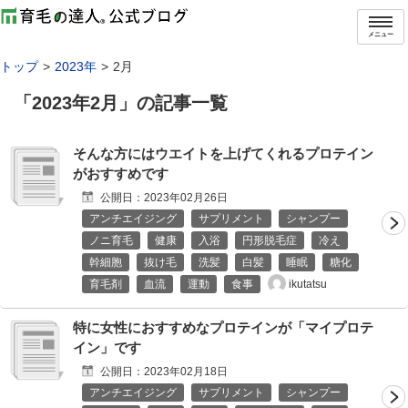
メニュー
トップ
2023年
2月
「
2023年2月
」の記事一覧
そんな方にはウエイトを上げてくれるプロテイン
がおすすめです
公開日：
2023年02月26日
アンチエイジング
サプリメント
シャンプー
ノニ育毛
健康
入浴
円形脱毛症
冷え
幹細胞
抜け毛
洗髪
白髪
睡眠
糖化
ikutatsu
育毛剤
血流
運動
食事
特に女性におすすめなプロテインが「マイプロテ
イン」です
公開日：
2023年02月18日
アンチエイジング
サプリメント
シャンプー