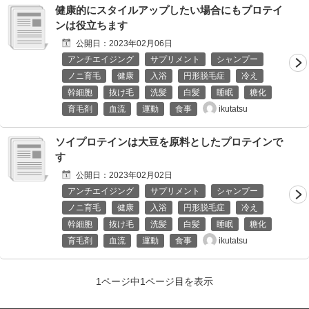
健康的にスタイルアップしたい場合にもプロテイ
ンは役立ちます
公開日：
2023年02月06日
アンチエイジング
サプリメント
シャンプー
ノニ育毛
健康
入浴
円形脱毛症
冷え
幹細胞
抜け毛
洗髪
白髪
睡眠
糖化
ikutatsu
育毛剤
血流
運動
食事
ソイプロテインは大豆を原料としたプロテインで
す
公開日：
2023年02月02日
アンチエイジング
サプリメント
シャンプー
ノニ育毛
健康
入浴
円形脱毛症
冷え
幹細胞
抜け毛
洗髪
白髪
睡眠
糖化
ikutatsu
育毛剤
血流
運動
食事
1ページ中1ページ目を表示