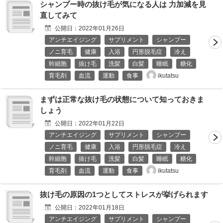
シャンプー時の抜け毛が気になる人は 力加減を見
直してみて
公開日：
2022年01月26日
アンチエイジング
サプリメント
シャンプー
ノニ育毛
健康
入浴
円形脱毛症
冷え
幹細胞
抜け毛
洗髪
白髪
睡眠
糖化
ikutatsu
育毛剤
血流
運動
食事
まずは正常な抜け毛の状態について知っておきま
しょう
公開日：
2022年01月22日
アンチエイジング
サプリメント
シャンプー
ノニ育毛
健康
入浴
円形脱毛症
冷え
幹細胞
抜け毛
洗髪
白髪
睡眠
糖化
ikutatsu
育毛剤
血流
運動
食事
抜け毛の原因の1つとしてストレスが挙げられます
公開日：
2022年01月18日
アンチエイジング
サプリメント
シャンプー