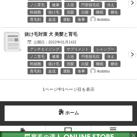
ノニ育毛
健康
入浴
円形脱毛症
冷え
幹細胞
抜け毛
洗髪
白髪
睡眠
糖化
ikutatsu
育毛剤
血流
運動
食事
抜け毛対策 犬 美髪と育毛
公開日：
2022年01月14日
アンチエイジング
サプリメント
シャンプー
ノニ育毛
健康
入浴
円形脱毛症
冷え
幹細胞
抜け毛
洗髪
白髪
睡眠
糖化
ikutatsu
育毛剤
血流
運動
食事
1ページ中1ページ目を表示
ホーム
メニュー