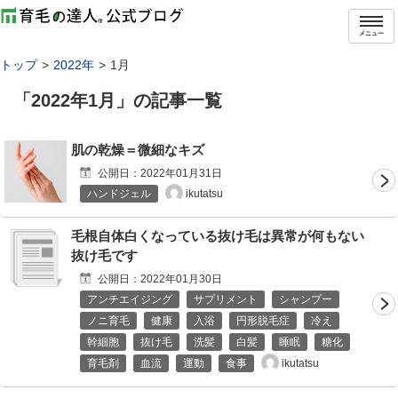
メニュー
トップ
2022年
1月
「
2022年1月
」の記事一覧
肌の乾燥＝微細なキズ
公開日：
2022年01月31日
ikutatsu
ハンドジェル
毛根自体白くなっている抜け毛は異常が何もない
抜け毛です
公開日：
2022年01月30日
アンチエイジング
サプリメント
シャンプー
ノニ育毛
健康
入浴
円形脱毛症
冷え
幹細胞
抜け毛
洗髪
白髪
睡眠
糖化
ikutatsu
育毛剤
血流
運動
食事