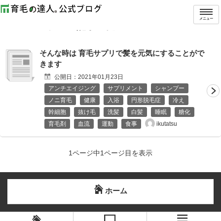
トップ
タグ：アガルプ
メニュー
「
アガルプ
」の記事一覧
そんな時は 育毛サプリで髪を元気にすることがで
きます
公開日：
2021年01月23日
アンチエイジング
サプリメント
シャンプー
ノニ育毛
健康
入浴
円形脱毛症
冷え
幹細胞
抜け毛
洗髪
白髪
睡眠
糖化
ikutatsu
育毛剤
血流
運動
食事
1ページ中1ページ目を表示
ホーム