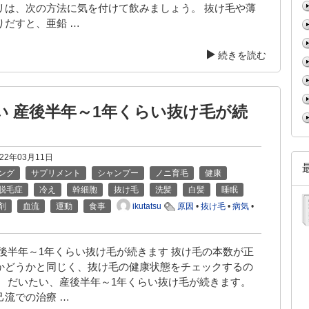
リは、次の方法に気を付けて飲みましょう。 抜け毛や薄
りだすと、亜鉛 …
続きを読む
い 産後半年～1年くらい抜け毛が続
022年03月11日
ング
サプリメント
シャンプー
ノニ育毛
健康
脱毛症
冷え
幹細胞
抜け毛
洗髪
白髪
睡眠
ikutatsu
剤
血流
運動
食事
原因
•
抜け毛
•
病気
•
産後半年～1年くらい抜け毛が続きます 抜け毛の本数が正
かどうかと同じく、抜け毛の健康状態をチェックするの
。 だいたい、産後半年～1年くらい抜け毛が続きます。
己流での治療 …