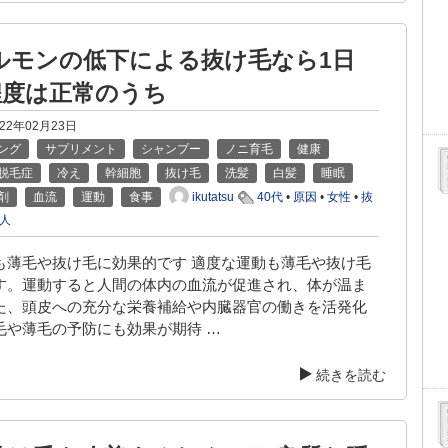
ルモンの低下による抜け毛なら1日
本程度は正常のうち
022年02月23日
ング
サプリメント
シャンプー
ノニ育毛
健康
脱毛症
冷え
幹細胞
抜け毛
洗髪
白髪
睡眠
ikutatsu
剤
血流
運動
食事
40代
•
原因
•
女性
•
抜
人
も薄毛や抜け毛に効果的です 適度な運動も薄毛や抜け毛
す。運動すると人間の体内の血流が促進され、体が温ま
た、頭皮への充分な栄養補給や内臓器官の働きを活発化
毛や薄毛の予防にも効果が期待 …
続きを読む