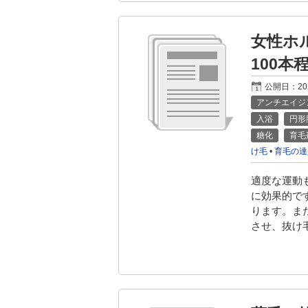
女性ホ
100
公開日：
2
アンチエイジ
入浴
円形
糖化
育毛
け毛
•
育毛の達
適度な運動
に効果的で
ります。ま
させ、抜け