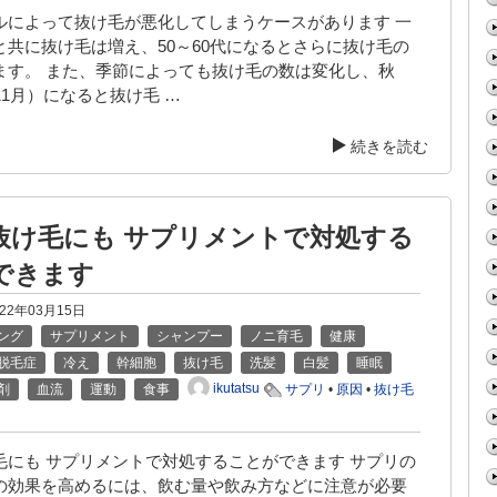
ルによって抜け毛が悪化してしまうケースがあります 一
と共に抜け毛は増え、50～60代になるとさらに抜け毛の
ます。 また、季節によっても抜け毛の数は変化し、秋
11月）になると抜け毛 …
続きを読む
抜け毛にも サプリメントで対処する
できます
022年03月15日
ング
サプリメント
シャンプー
ノニ育毛
健康
脱毛症
冷え
幹細胞
抜け毛
洗髪
白髪
睡眠
ikutatsu
剤
血流
運動
食事
サプリ
•
原因
•
抜け毛
毛にも サプリメントで対処することができます サプリの
の効果を高めるには、飲む量や飲み方などに注意が必要