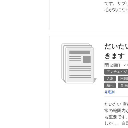
です。サプ
毛が気にな
だいた
きます
公開日：
2
アンチエイジ
入浴
円形
糖化
育毛
発毛剤
だいたい 
常の範囲内
も重要です
しかし、自