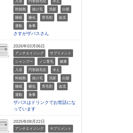
入浴
円形脱毛症
冷え
幹細胞
抜け毛
洗髪
白髪
睡眠
糖化
育毛剤
血流
運動
食事
さすがザバスさん
2026年03月06日
アンチエイジング
サプリメント
シャンプー
ノニ育毛
健康
入浴
円形脱毛症
冷え
幹細胞
抜け毛
洗髪
白髪
睡眠
糖化
育毛剤
血流
運動
食事
ザバスはドリンクでお世話にな
っています
2025年08月22日
アンチエイジング
サプリメント