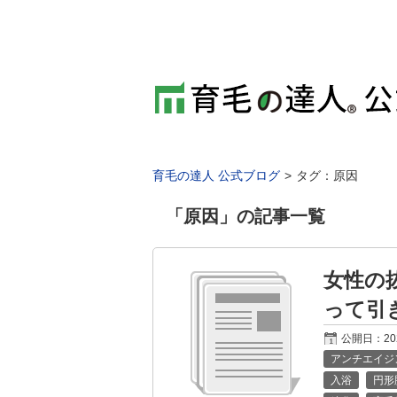
育毛の達人 公式ブログ
タグ：原因
「
原因
」の記事一覧
女性の
って引
公開日：
2
アンチエイジ
入浴
円形