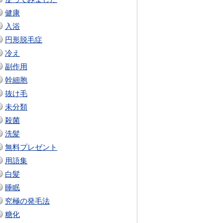
健康
入浴
円形脱毛症
冷え
副作用
幹細胞
抜け毛
未分類
殺菌
洗髪
無料プレゼント
用語集
白髪
睡眠
究極の発毛法
糖化