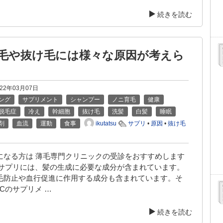
続きを読む
薄毛や抜け毛には様々な原因が考えら
022年03月07日
ング
サプリメント
シャンプー
ノニ育毛
健康
脱毛症
冷え
幹細胞
抜け毛
洗髪
白髪
睡眠
ikutatsu
剤
血流
運動
食事
サプリ
•
原因
•
抜け毛
になる方は 薄毛専門クリニックの受診をおすすめします
毛サプリには、髪の生成に必要な成分が含まれています。
毛防止や血行促進に作用する成分も含まれています。そ
Cのサプリメ …
続きを読む