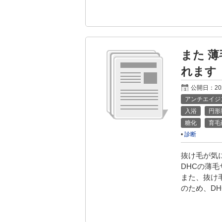
また 
れます
公開日：
2
アンチエイジ
入浴
円形
糖化
育毛
•
診断
抜け毛が気
DHCの薄
また、抜け
のため、DH