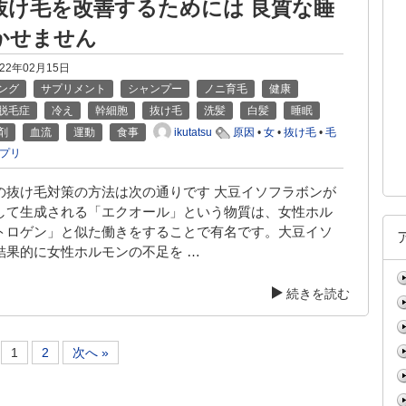
抜け毛を改善するためには 良質な睡
かせません
022年02月15日
ング
サプリメント
シャンプー
ノニ育毛
健康
脱毛症
冷え
幹細胞
抜け毛
洗髪
白髪
睡眠
ikutatsu
剤
血流
運動
食事
原因
•
女
•
抜け毛
•
毛
プリ
の抜け毛対策の方法は次の通りです 大豆イソフラボンが
して生成される「エクオール」という物質は、女性ホル
トロゲン」と似た働きをすることで有名です。大豆イソ
結果的に女性ホルモンの不足を …
続きを読む
1
2
次へ »