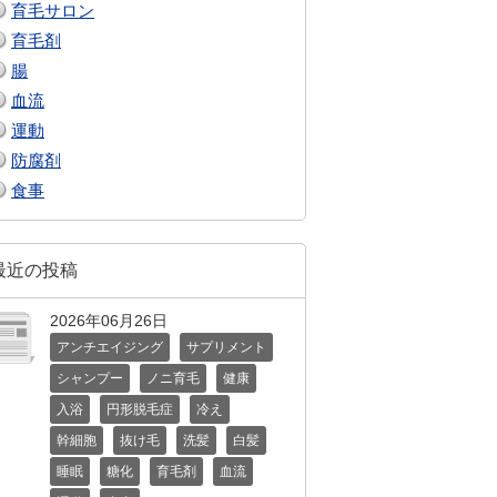
育毛サロン
育毛剤
腸
血流
運動
防腐剤
食事
最近の投稿
2026年06月26日
アンチエイジング
サプリメント
シャンプー
ノニ育毛
健康
入浴
円形脱毛症
冷え
幹細胞
抜け毛
洗髪
白髪
睡眠
糖化
育毛剤
血流