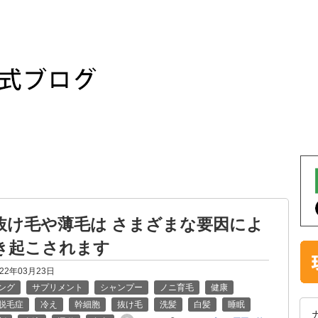
抜け毛や薄毛は さまざまな要因によ
き起こされます
022年03月23日
ング
サプリメント
シャンプー
ノニ育毛
健康
脱毛症
冷え
幹細胞
抜け毛
洗髪
白髪
睡眠