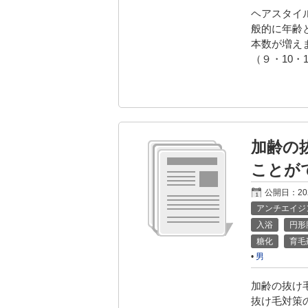
ヘアスタイ
般的に年齢
本数が増え
（９・10・
加齢の
ことが
公開日：
2
アンチエイジ
入浴
円形
糖化
育毛
•
男
加齢の抜け
抜け毛対策