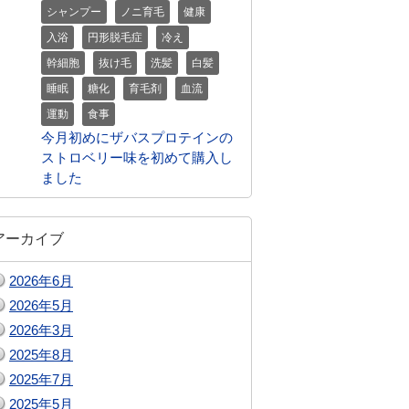
シャンプー
ノニ育毛
健康
入浴
円形脱毛症
冷え
幹細胞
抜け毛
洗髪
白髪
睡眠
糖化
育毛剤
血流
運動
食事
今月初めにザバスプロテインの
ストロベリー味を初めて購入し
ました
アーカイブ
2026年6月
2026年5月
2026年3月
2025年8月
2025年7月
2025年5月