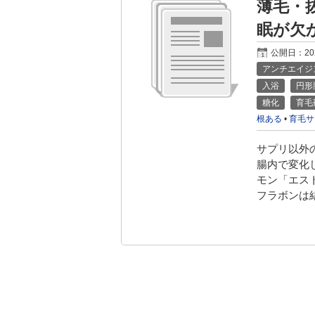
薄毛・
眠が欠
公開日：
2
アンチエイジ
入浴
円形
糖化
育毛
根ある
•
育毛サ
サプリ以外
腸内で変化
モン「エス
フラボンは