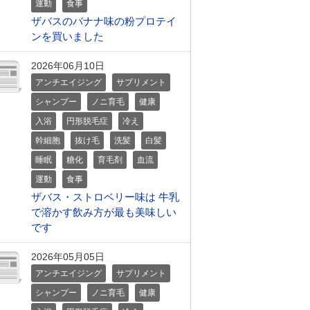
運動
食事
ザバスのバナナ味の粉プロテイ
ンを買いました
2026年06月10日
アンチエイジング
サプリメント
シャンプー
ノニ育毛
健康
入浴
円形脱毛症
冷え
幹細胞
抜け毛
洗髪
白髪
睡眠
糖化
育毛剤
血流
運動
食事
ザバス・ストロベリー味は 牛乳
で溶かす飲み方が最も美味しい
です
2026年05月05日
アンチエイジング
サプリメント
シャンプー
ノニ育毛
健康