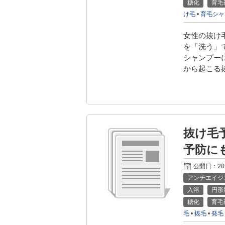
糖化
育毛
け毛
•
育毛シャ
女性の抜け
を「洗う」
シャンプー
から起こる
抜け毛
予防に
公開日：
2
アンチエイジ
入浴
円形
糖化
育毛
毛
•
抜毛
•
発毛