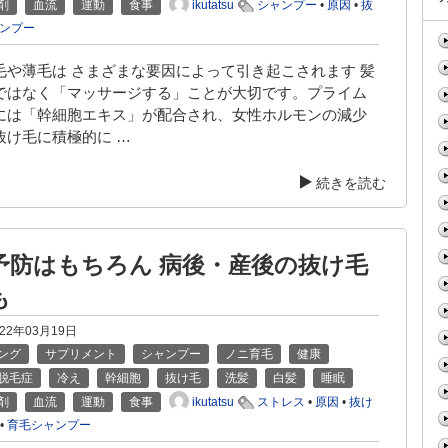
ikutatsu
剤
血流
運動
食事
シャンプー
•
原因
•
抜
ンプー
毛や薄毛は さまざまな要因によって引き起こされます 髪
ではなく「マッサージする」ことが大切です。プライム
には「幹細胞エキス」が配合され、女性ホルモンの減少
抜け毛に積極的に …
続きを読む
予防はもちろん 病後・産後の抜け毛
も
022年03月19日
ング
サプリメント
シャンプー
ノニ育毛
健康
脱毛症
冷え
幹細胞
抜け毛
洗髪
白髪
睡眠
ikutatsu
剤
血流
運動
食事
ストレス
•
原因
•
抜け
•
育毛シャンプー