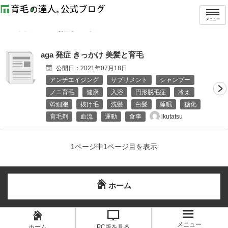
トップ
タグ：発症
メニュー
「
発症
」の記事一覧
aga 発症 きっかけ 美髪と育毛
公開日：
2021年07月18日
アンチエイジング
サプリメント
シャンプー
ノニ育毛
健康
入浴
円形脱毛症
冷え
幹細胞
抜け毛
洗髪
白髪
睡眠
糖化
ikutatsu
育毛剤
血流
運動
食事
1ページ中1ページ目を表示
ホーム
メニュー
ホーム
PC版を見る