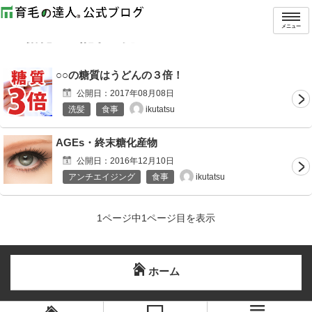
トップ
タグ：糖化
メニュー
「
糖化
」の記事一覧
○○の糖質はうどんの３倍！
公開日：
2017年08月08日
ikutatsu
洗髪
食事
AGEs・終末糖化産物
公開日：
2016年12月10日
ikutatsu
アンチエイジング
食事
1ページ中1ページ目を表示
ホーム