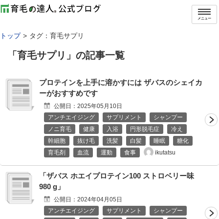
メニュー
トップ
タグ：育毛サプリ
「
育毛サプリ
」の記事一覧
プロテインを上手に溶かすには ザバスのシェイカ
ーがおすすめです
公開日：
2025年05月10日
アンチエイジング
サプリメント
シャンプー
ノニ育毛
健康
入浴
円形脱毛症
冷え
幹細胞
抜け毛
洗髪
白髪
睡眠
糖化
ikutatsu
育毛剤
血流
運動
食事
「ザバス ホエイプロテイン100 ストロベリー味
980 g」
公開日：
2024年04月05日
アンチエイジング
サプリメント
シャンプー