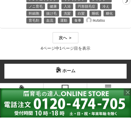
ノニ育毛
健康
入浴
円形脱毛症
冷え
幹細胞
抜け毛
洗髪
白髪
睡眠
糖化
ikutatsu
育毛剤
血流
運動
食事
次へ ＞
4ページ中1ページ目を表示
ホーム
メニュー
ホーム
PC版を見る
Copyright©
2016-2026 育毛の達人公式ブログ
all right reserved