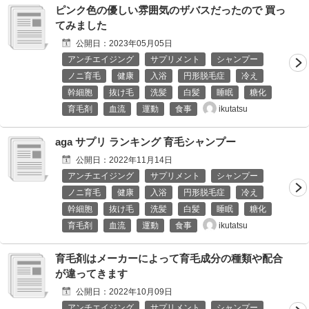
ピンク色の優しい雰囲気のザバスだったので 買っ
てみました
公開日：
2023年05月05日
アンチエイジング
サプリメント
シャンプー
ノニ育毛
健康
入浴
円形脱毛症
冷え
幹細胞
抜け毛
洗髪
白髪
睡眠
糖化
ikutatsu
育毛剤
血流
運動
食事
aga サプリ ランキング 育毛シャンプー
公開日：
2022年11月14日
アンチエイジング
サプリメント
シャンプー
ノニ育毛
健康
入浴
円形脱毛症
冷え
幹細胞
抜け毛
洗髪
白髪
睡眠
糖化
ikutatsu
育毛剤
血流
運動
食事
育毛剤はメーカーによって育毛成分の種類や配合
が違ってきます
公開日：
2022年10月09日
アンチエイジング
サプリメント
シャンプー