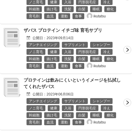
ノニ育毛
健康
入浴
円形脱毛症
冷え
幹細胞
抜け毛
洗髪
白髪
睡眠
糖化
ikutatsu
育毛剤
血流
運動
食事
ザバス プロテイン イチゴ味 育毛サプリ
公開日：
2023年09月14日
アンチエイジング
サプリメント
シャンプー
ノニ育毛
健康
入浴
円形脱毛症
冷え
幹細胞
抜け毛
洗髪
白髪
睡眠
糖化
ikutatsu
育毛剤
血流
運動
食事
プロテインは飲みにくいというイメージを払拭し
てくれたザバス
公開日：
2023年06月06日
アンチエイジング
サプリメント
シャンプー
ノニ育毛
健康
入浴
円形脱毛症
冷え
幹細胞
抜け毛
洗髪
白髪
睡眠
糖化
ikutatsu
育毛剤
血流
運動
食事