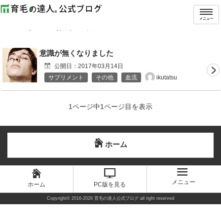
トップ
タグ：血栓
メニュー
「
血栓
」の記事一覧
意識が無くなりました
公開日：
2017年03月14日
ikutatsu
サプリメント
その他
血流
1ページ中1ページ目を表示
ホーム
メニュー
ホーム
PC版を見る
Copyright©
2016-2026 育毛の達人公式ブログ
all right reserved