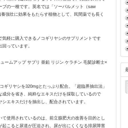
ーブの一種です。英名では「ソーパルメット（saw
性の滋養強壮に効果をもたらす植物として、民間薬でも長く
で気軽に購入できるノコギリヤシのサプリメントです
出回っています。
 ボリュームアップ サプリ 亜鉛 リジン ケラチン 毛髪診断士×
、ノコギリヤシを320mgとたっぷり配合。「超臨界抽出法」
な成分を省き、純粋なエキスだけを採取しているので
ヤシエキスだけを抽出し、配合されています。
いて使用されているのは、前立腺肥大の改善を目的とし
が起こると尿道が圧迫され、尿が出にくくなる排尿障害