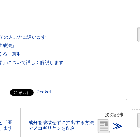
 その人ごとに違います
生成法」
くる「薄毛」
鉛」について詳しく解説します
Pocket
次の記事
と「亜
成分を破壊せずに抽出する方法
≫
します
でノコギリヤシを配合