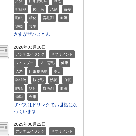
入浴
円形脱毛症
冷え
幹細胞
抜け毛
洗髪
白髪
睡眠
糖化
育毛剤
血流
運動
食事
さすがザバスさん
2026年03月06日
アンチエイジング
サプリメント
シャンプー
ノニ育毛
健康
入浴
円形脱毛症
冷え
幹細胞
抜け毛
洗髪
白髪
睡眠
糖化
育毛剤
血流
運動
食事
ザバスはドリンクでお世話にな
っています
2025年08月22日
アンチエイジング
サプリメント