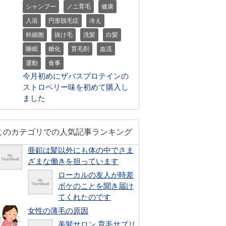
シャンプー
ノニ育毛
健康
入浴
円形脱毛症
冷え
幹細胞
抜け毛
洗髪
白髪
睡眠
糖化
育毛剤
血流
運動
食事
今月初めにザバスプロテインの
ストロベリー味を初めて購入し
ました
このカテゴリでの人気記事ランキング
亜鉛は髪以外にも体の中でさま
ざまな働きを担っています
ローカルの友人が時差
ボケのことを聞き届け
てくれたのです
女性の薄毛の原因
美髪サロン 育毛サプリ