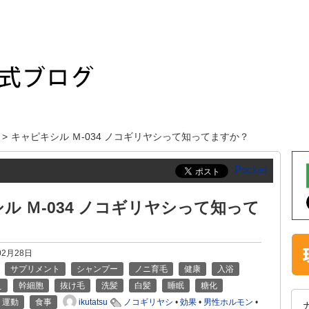
キャピキシル Ｍ-034 ノコギリヤシって知ってますか？
Pocket
ル Ｍ-034 ノコギリヤシって知って
02月28日
サプリメント
シャンプー
ノニ育毛
健康
入浴
え
幹細胞
抜け毛
洗髪
白髪
睡眠
糖化
ikutatsu
運動
食事
ノコギリヤシ
•
効果
•
男性ホルモン
•