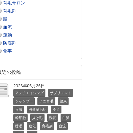
育毛サロン
育毛剤
腸
血流
運動
防腐剤
食事
最近の投稿
2026年06月26日
アンチエイジング
サプリメント
シャンプー
ノニ育毛
健康
入浴
円形脱毛症
冷え
幹細胞
抜け毛
洗髪
白髪
睡眠
糖化
育毛剤
血流