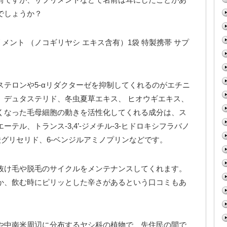
でしょうか？
リメント （ノコギリヤシ エキス含有）1袋 特製携帯 サプ
テロンや5-αリダクターゼを抑制してくれるのがエチニ
、デュタステリド、冬虫夏草エキス、 ヒオウギエキス、
くなった毛母細胞の動きを活性化してくれる成分は、ス
テル、トランス‐3,4’‐ジメチル‐3‐ヒドロキシフラバノ
酸グリセリド、6‐ベンジルアミノプリンなどです。
抜け毛や脱毛のサイクルをメンテナンスしてくれます。
か、飲む時にピリッとした辛さがあるという口コミもあ
や中南米周辺に分布するヤシ科の植物で、先住民の間で