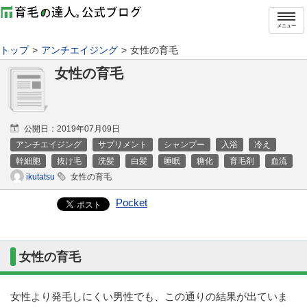
メニュー
トップ
アンチエイジング
女性の育毛
女性の育毛
公開日：
2019年07月09日
アンチエイジング
サプリメント
シャンプー
入浴
冷え
幹細胞
抜け毛
洗髪
白髪
睡眠
糖化
育毛剤
血流
ikutatsu
女性の育毛
Pocket
女性の育毛
女性より発毛しにくい男性でも、この通りの結果が出ていま