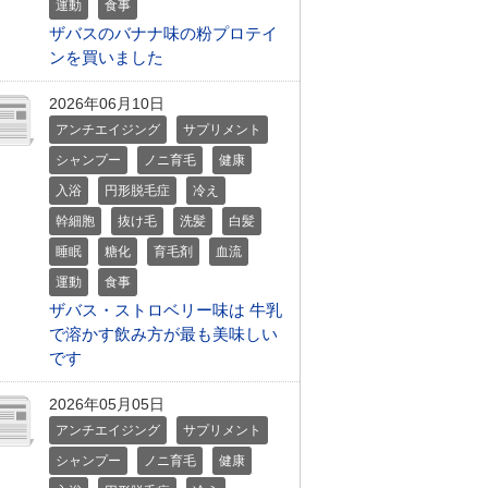
運動
食事
ザバスのバナナ味の粉プロテイ
ンを買いました
2026年06月10日
アンチエイジング
サプリメント
シャンプー
ノニ育毛
健康
入浴
円形脱毛症
冷え
幹細胞
抜け毛
洗髪
白髪
睡眠
糖化
育毛剤
血流
運動
食事
ザバス・ストロベリー味は 牛乳
で溶かす飲み方が最も美味しい
です
2026年05月05日
アンチエイジング
サプリメント
シャンプー
ノニ育毛
健康