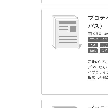
プロテ
バス）
公開日：
2
アンチエイジ
入浴
円形
糖化
育毛
定番の明治
ダマになり
イプロテイ
般層への知