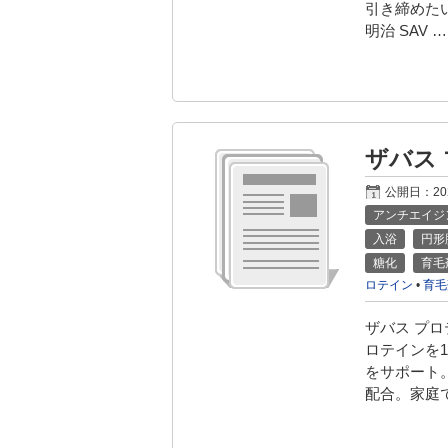
引き締めた
明治 SAV …
ザバス
公開日：
2
アンチエイジ
入浴
円形
糖化
育毛
ロテイン
•
育毛
ザバス プロ
ロテインを
をサポート。
配合。家庭