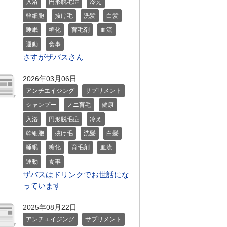
入浴
円形脱毛症
冷え
幹細胞
抜け毛
洗髪
白髪
睡眠
糖化
育毛剤
血流
運動
食事
さすがザバスさん
2026年03月06日
アンチエイジング
サプリメント
シャンプー
ノニ育毛
健康
入浴
円形脱毛症
冷え
幹細胞
抜け毛
洗髪
白髪
睡眠
糖化
育毛剤
血流
運動
食事
ザバスはドリンクでお世話にな
っています
2025年08月22日
アンチエイジング
サプリメント