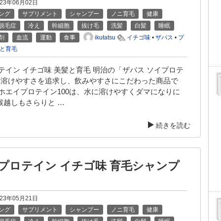
023年06月02日
ング
サプリメント
シャンプー
ノニ育毛
健康
脱毛症
冷え
幹細胞
抜け毛
洗髪
白髪
睡眠
ikutatsu
剤
血流
運動
食事
イチゴ味
•
ザバス
•
プ
と育毛
テイン イチゴ味 美髪と育毛 明治の「ザバス ソイプロテ
」は溶けやすさを追求し、飲みやすさにこだわった商品で
スホエイプロテイン100は、水に溶けやすくダマになりに
喉越しもさらりと …
続きを読む
 プロテイン イチゴ味 育毛シャンプ
023年05月21日
ング
サプリメント
シャンプー
ノニ育毛
健康