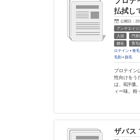
プロテ
払拭し
公開日：
2
アンチエイジ
入浴
円形
糖化
育毛
ロテイン
•
発毛
毛剤
•
脱毛
プロテイン
性向けをうた
は、B評価
ィー味。粉
ザバス