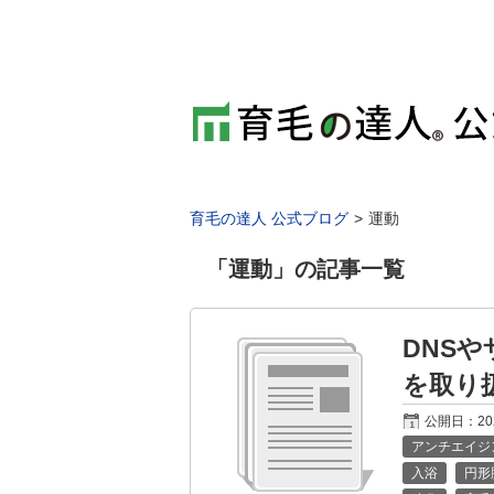
育毛の達人 公式ブログ
運動
「
運動
」の記事一覧
DNS
を取り
公開日：
2
アンチエイジ
入浴
円形