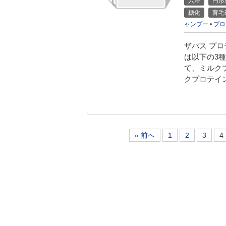
入浴
円形
糖化
育毛
ャンプー
•
プロ
ザバス プロ
は以下の3
て、ミルク
クプロテインを
« 前へ
1
2
3
4