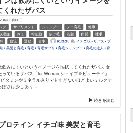
インは飲みにくいというイメージを
てくれたザバス
023年06月06日
ング
サプリメント
シャンプー
ノニ育毛
健康
脱毛症
冷え
幹細胞
抜け毛
洗髪
白髪
睡眠
ikutatsu
剤
血流
運動
食事
イチゴ味
•
ザバス
•
プ
剤
•
美髪と育毛
•
育毛
•
育毛サプリ
•
育毛シャンプー
•
育毛の達人
•
育
は飲みにくいというイメージを払拭してくれたザバス 女
っているザバス「for Woman シェイプ＆ビューティ」
。ビタミンやミネラル入りで甘すぎないほどよいミルクテ
っぽさは少しあり …
続きを読む
 プロテイン イチゴ味 美髪と育毛