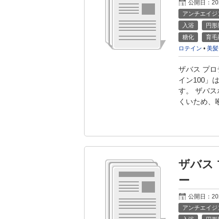
公開日：
2
アンチエイジ
入浴
円形
糖化
育毛
ロテイン
•
美髪
ザバス プロ
イン100
す。 ザバ
くいため、
ザバス
ー
公開日：
2
アンチエイジ