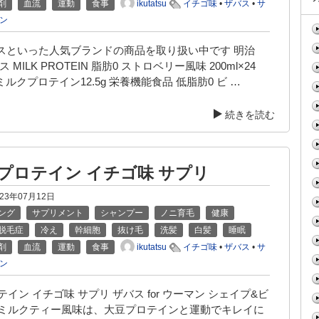
ikutatsu
剤
血流
運動
食事
イチゴ味
•
ザバス
•
サ
ン
バスといった人気ブランドの商品を取り扱い中です 明治
ス MILK PROTEIN 脂肪0 ストロベリー風味 200ml×24
ミルクプロテイン12.5g 栄養機能食品 低脂肪0 ビ …
続きを読む
 プロテイン イチゴ味 サプリ
023年07月12日
ング
サプリメント
シャンプー
ノニ育毛
健康
脱毛症
冷え
幹細胞
抜け毛
洗髪
白髪
睡眠
ikutatsu
剤
血流
運動
食事
イチゴ味
•
ザバス
•
サ
ン
テイン イチゴ味 サプリ ザバス for ウーマン シェイプ&ビ
 ミルクティー風味は、大豆プロテインと運動でキレイに