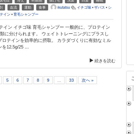
脱毛症
冷え
幹細胞
抜け毛
洗髪
白髪
睡眠
ikutatsu
剤
血流
運動
食事
イチゴ味
•
ザバス
•
シ
テイン
•
育毛シャンプー
テイン イチゴ味 育毛シャンプー 一般的に、プロテイン
種類に分けられます。 ウェイトトレーニングにプラスし
プロテインを効率的に摂取。 カラダづくりに有効なミル
12.5g/25 …
続きを読む
5
6
7
8
9
…
33
次へ »