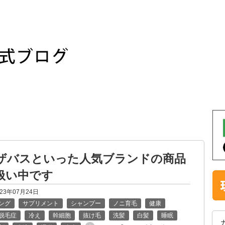
やザバスといった人気ブランドの商品
扱い中です
023年07月24日
ング
サプリメント
シャンプー
ノニ育毛
健康
脱毛症
冷え
幹細胞
抜け毛
洗髪
白髪
睡眠