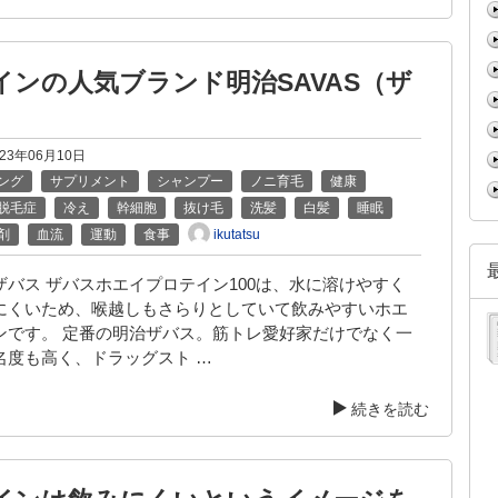
インの人気ブランド明治SAVAS（ザ
023年06月10日
ング
サプリメント
シャンプー
ノニ育毛
健康
脱毛症
冷え
幹細胞
抜け毛
洗髪
白髪
睡眠
ikutatsu
剤
血流
運動
食事
ザバス ザバスホエイプロテイン100は、水に溶けやすく
にくいため、喉越しもさらりとしていて飲みやすいホエ
ンです。 定番の明治ザバス。筋トレ愛好家だけでなく一
名度も高く、ドラッグスト …
続きを読む