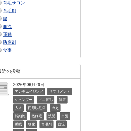
育毛サロン
育毛剤
腸
血流
運動
防腐剤
食事
最近の投稿
2026年06月26日
アンチエイジング
サプリメント
シャンプー
ノニ育毛
健康
入浴
円形脱毛症
冷え
幹細胞
抜け毛
洗髪
白髪
睡眠
糖化
育毛剤
血流