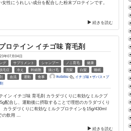
い女性にうれしい成分を配合した粉末プロテインです。
続きを読む
 プロテイン イチゴ味 育毛剤
023年07月04日
ング
サプリメント
シャンプー
ノニ育毛
健康
脱毛症
冷え
幹細胞
抜け毛
洗髪
白髪
睡眠
ikutatsu
剤
血流
運動
食事
イチゴ味
•
ザバス
•
プ
剤
テイン イチゴ味 育毛剤 カラダづくりに有効なミルクプ
15g配合し、運動後に摂取することで理想のカラダづくり
 カラダづくりに有効なミルクプロテインを15g/430ml
での飲用 …
続きを読む