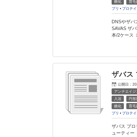
糖化
育毛
プリ
•
プロテイ
DNSやザ
SAVAS ザバ
本/2ケース 
ザバス
公開日：
2
アンチエイジ
入浴
円形
糖化
育毛
プリ
•
プロテイ
ザバス プロ
ューティー