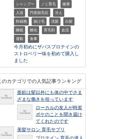
シャンプー
ノニ育毛
健康
入浴
円形脱毛症
冷え
幹細胞
抜け毛
洗髪
白髪
睡眠
糖化
育毛剤
血流
運動
食事
今月初めにザバスプロテインの
ストロベリー味を初めて購入し
ました
このカテゴリでの人気記事ランキング
亜鉛は髪以外にも体の中でさま
ざまな働きを担っています
ローカルの友人が時差
ボケのことを聞き届け
てくれたのです
美髪サロン 育毛サプリ
プロテイン 育毛の達人