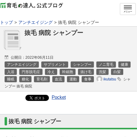
メニュー
トップ
アンチエイジング
抜毛 病院 シャンプー
抜毛 病院 シャンプー
公開日：
2022年06月11日
アンチエイジング
サプリメント
シャンプー
ノニ育毛
健康
入浴
円形脱毛症
冷え
幹細胞
抜け毛
洗髪
白髪
ikutatsu
睡眠
糖化
育毛剤
血流
運動
食事
シャ
ンプー 抜毛 病院
Pocket
抜毛 病院 シャンプー