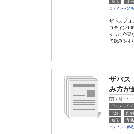
糖化
育毛
ロテイン
•
発毛
ザバスプロ
ロテイン10
くりに必要
て飲みやすい
ザバス
み方が
公開日：
2
アンチエイジ
入浴
円形
糖化
育毛
ロテイン
•
育毛