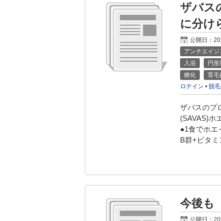
ザバス
に分け
公開日：
2
アンチエイジ
入浴
円形
糖化
育毛
ロテイン
•
脱毛
ザバスのプ
(SAVAS
●1食でホエ
B群+ビタミ
今後も
公開日：
2