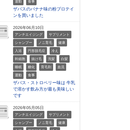
運動
食事
ザバスのバナナ味の粉プロテイ
ンを買いました
2026年06月10日
アンチエイジング
サプリメント
シャンプー
ノニ育毛
健康
入浴
円形脱毛症
冷え
幹細胞
抜け毛
洗髪
白髪
睡眠
糖化
育毛剤
血流
運動
食事
ザバス・ストロベリー味は 牛乳
で溶かす飲み方が最も美味しい
です
2026年05月05日
アンチエイジング
サプリメント
シャンプー
ノニ育毛
健康