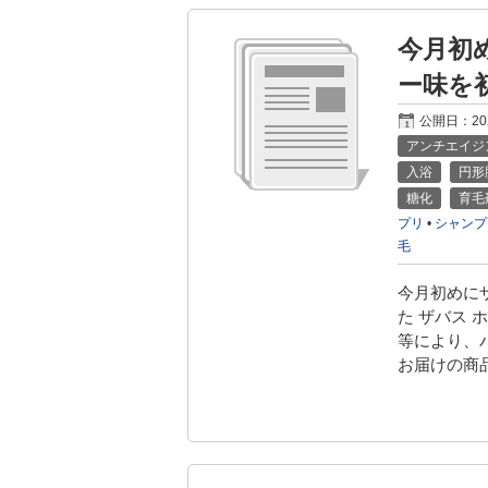
今月初
ー味を
公開日：
2
アンチエイジ
入浴
円形
糖化
育毛
プリ
•
シャンプ
毛
今月初めに
た ザバス 
等により、
お届けの商