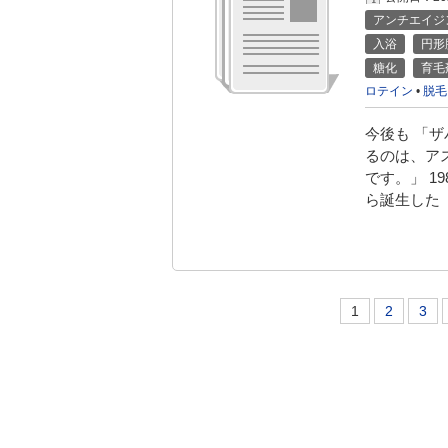
アンチエイジ
入浴
円形
糖化
育毛
ロテイン
•
脱毛
今後も 「
るのは、ア
です。」 
ら誕生した
1
2
3