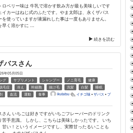
トロベリー味は 牛乳で溶かす飲み方が最も美味しいです
ェイカーはねじ式のふたです。やま太郎は、永くザバス
ーを使っていますが液漏れした事は一度もありません。
を早く溶かすに …
続きを読む
ザバスさん
026年05月05日
ング
サプリメント
シャンプー
ノニ育毛
健康
脱毛症
冷え
幹細胞
抜け毛
洗髪
白髪
睡眠
ikutatsu
剤
血流
運動
食事
イチゴ味
•
ザバス
•
プ
スさん いちごは好きですがいちごフレーバーのドリンク
り苦手意識。 しかし、こちらは美味しかったです。 いち
、甘い！というイメージですし、実際甘ったるいことも