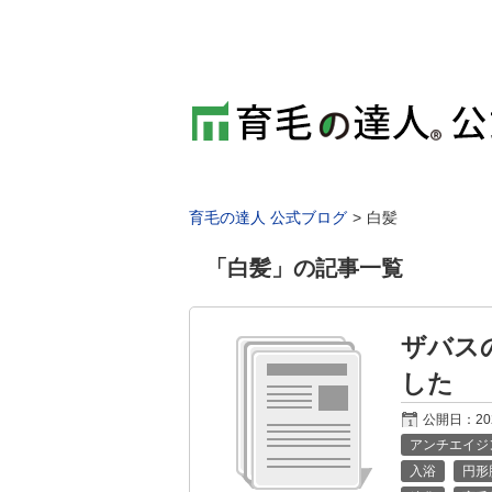
育毛の達人 公式ブログ
白髪
「
白髪
」の記事一覧
ザバス
した
公開日：
2
アンチエイジ
入浴
円形