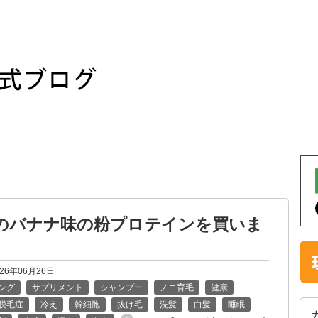
のバナナ味の粉プロテインを買いま
026年06月26日
ング
サプリメント
シャンプー
ノニ育毛
健康
脱毛症
冷え
幹細胞
抜け毛
洗髪
白髪
睡眠