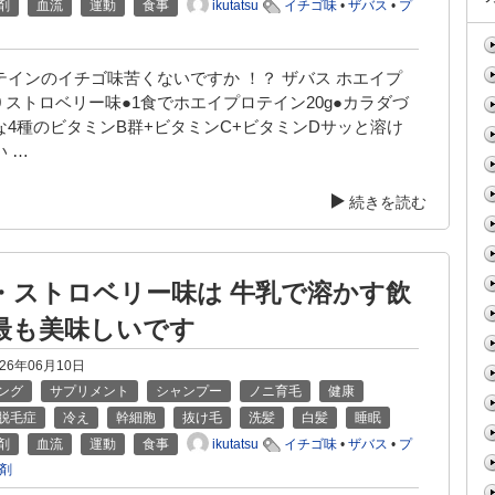
ikutatsu
剤
血流
運動
食事
イチゴ味
•
ザバス
•
プ
テインのイチゴ味苦くないですか ！？ ザバス ホエイプ
0 ストロベリー味●1食でホエイプロテイン20g●カラダづ
な4種のビタミンB群+ビタミンC+ビタミンDサッと溶け
 …
続きを読む
・ストロベリー味は 牛乳で溶かす飲
最も美味しいです
026年06月10日
ング
サプリメント
シャンプー
ノニ育毛
健康
脱毛症
冷え
幹細胞
抜け毛
洗髪
白髪
睡眠
ikutatsu
剤
血流
運動
食事
イチゴ味
•
ザバス
•
プ
剤