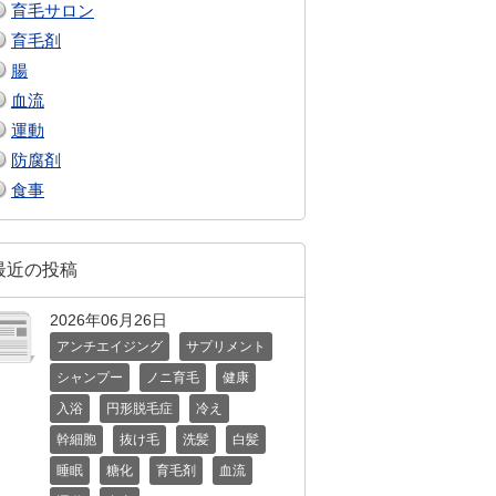
育毛サロン
育毛剤
腸
血流
運動
防腐剤
食事
最近の投稿
2026年06月26日
アンチエイジング
サプリメント
シャンプー
ノニ育毛
健康
入浴
円形脱毛症
冷え
幹細胞
抜け毛
洗髪
白髪
睡眠
糖化
育毛剤
血流