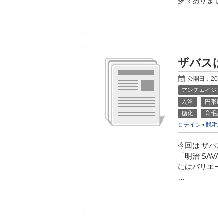
多々ありま
ザバス
公開日：
2
アンチエイジ
入浴
円形
糖化
育毛
ロテイン
•
脱毛
今回は ザ
「明治 SAV
にはバリエー
…