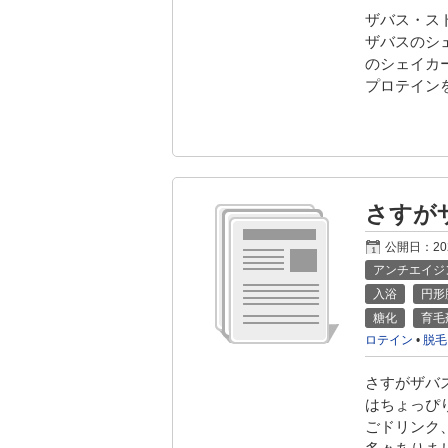
ザバス・ス
ザバスのシ
のシェイカ
プロテイン
さすが
公開日：
2
アンチエイジ
入浴
円形
糖化
育毛
ロテイン
•
脱毛
さすがザバ
はちょっぴ
ごドリンク