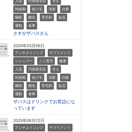
入浴
円形脱毛症
冷え
幹細胞
抜け毛
洗髪
白髪
睡眠
糖化
育毛剤
血流
運動
食事
さすがザバスさん
2026年03月06日
アンチエイジング
サプリメント
シャンプー
ノニ育毛
健康
入浴
円形脱毛症
冷え
幹細胞
抜け毛
洗髪
白髪
睡眠
糖化
育毛剤
血流
運動
食事
ザバスはドリンクでお世話にな
っています
2025年08月22日
アンチエイジング
サプリメント