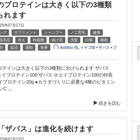
のプロテインは大きく以下の3種類
られます
025年07月17日
ング
サプリメント
シャンプー
ノニ育毛
健康
脱毛症
冷え
幹細胞
抜け毛
洗髪
白髪
睡眠
ikutatsu
剤
血流
運動
食事
イチゴ味
•
ザバス
•
プ
ロテインは大きく以下の3種類に分けられます ザバス
)ホエイプロテイン100 ザバス ホエイプロテイン100の特長
イプロテイン20g ●カラダづくりに必要な4種のビタミン
ンC …
続きを読む
 「ザバス」は進化を続けます
025年07月13日