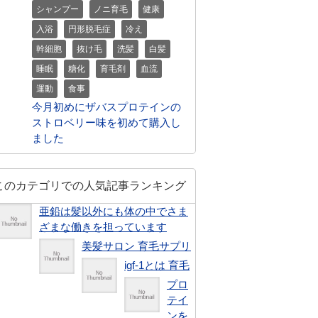
シャンプー
ノニ育毛
健康
入浴
円形脱毛症
冷え
幹細胞
抜け毛
洗髪
白髪
睡眠
糖化
育毛剤
血流
運動
食事
今月初めにザバスプロテインの
ストロベリー味を初めて購入し
ました
このカテゴリでの人気記事ランキング
亜鉛は髪以外にも体の中でさま
ざまな働きを担っています
美髪サロン 育毛サプリ
igf-1とは 育毛
プロ
テイ
ンを