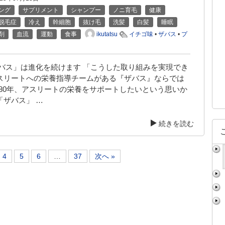
ング
サプリメント
シャンプー
ノニ育毛
健康
脱毛症
冷え
幹細胞
抜け毛
洗髪
白髪
睡眠
ikutatsu
剤
血流
運動
食事
イチゴ味
•
ザバス
•
プ
ザバス」は進化を続けます 「こうした取り組みを実現でき
スリートへの栄養指導チームがある『ザバス』ならでは
1980年、アスリートの栄養をサポートしたいという思いか
「ザバス」 …
続きを読む
4
5
6
…
37
次へ »