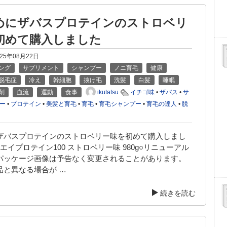
めにザバスプロテインのストロベリ
初めて購入しました
025年08月22日
ング
サプリメント
シャンプー
ノニ育毛
健康
脱毛症
冷え
幹細胞
抜け毛
洗髪
白髪
睡眠
ikutatsu
剤
血流
運動
食事
イチゴ味
•
ザバス
•
サ
ー
•
プロテイン
•
美髪と育毛
•
育毛
•
育毛シャンプー
•
育毛の達人
•
脱
ザバスプロテインのストロベリー味を初めて購入しまし
ホエイプロテイン100 ストロベリー味 980g○リニューアル
パッケージ画像は予告なく変更されることがあります。
品と異なる場合が …
続きを読む