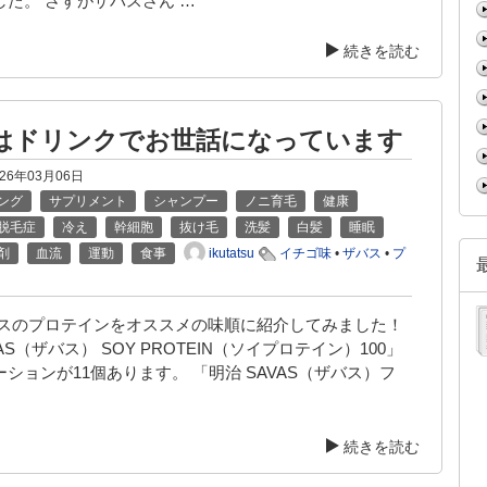
した。 さすがザバスさん …
続きを読む
はドリンクでお世話になっています
026年03月06日
ング
サプリメント
シャンプー
ノニ育毛
健康
脱毛症
冷え
幹細胞
抜け毛
洗髪
白髪
睡眠
ikutatsu
剤
血流
運動
食事
イチゴ味
•
ザバス
•
プ
バスのプロテインをオススメの味順に紹介してみました！
AS（ザバス） SOY PROTEIN（ソイプロテイン）100」
ションが11個あります。 「明治 SAVAS（ザバス）フ
続きを読む