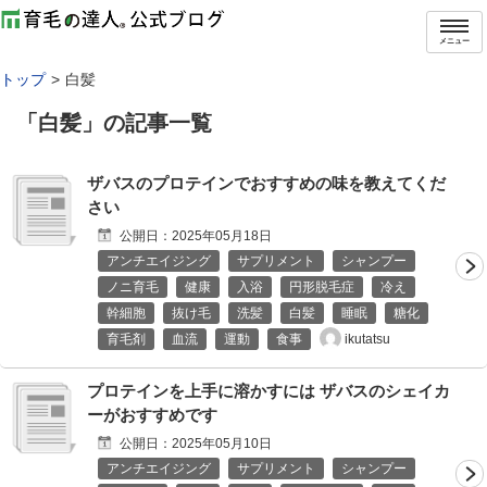
メニュー
トップ
白髪
「
白髪
」の記事一覧
ザバスのプロテインでおすすめの味を教えてくだ
さい
公開日：
2025年05月18日
アンチエイジング
サプリメント
シャンプー
ノニ育毛
健康
入浴
円形脱毛症
冷え
幹細胞
抜け毛
洗髪
白髪
睡眠
糖化
ikutatsu
育毛剤
血流
運動
食事
プロテインを上手に溶かすには ザバスのシェイカ
ーがおすすめです
公開日：
2025年05月10日
アンチエイジング
サプリメント
シャンプー