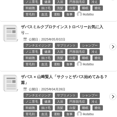
ノニ育毛
健康
入浴
円形脱毛症
冷え
幹細胞
抜け毛
洗髪
白髪
睡眠
糖化
ikutatsu
育毛剤
血流
運動
食事
ザバスミルクプロテインストロベリーお気に入
り…
公開日：
2025年05月02日
アンチエイジング
サプリメント
シャンプー
ノニ育毛
健康
入浴
円形脱毛症
冷え
幹細胞
抜け毛
洗髪
白髪
睡眠
糖化
ikutatsu
育毛剤
血流
運動
食事
ザバス × 山﨑賢人「サクッとザバス始めてみる？
篇」
公開日：
2025年04月28日
アンチエイジング
サプリメント
シャンプー
ノニ育毛
健康
入浴
円形脱毛症
冷え
幹細胞
抜け毛
洗髪
白髪
睡眠
糖化
ikutatsu
育毛剤
血流
運動
食事