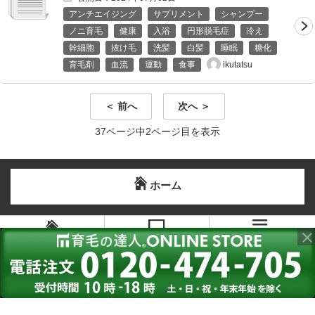
アンチエイジング
サプリメント
シャンプー
ノニ育毛
健康
入浴
円形脱毛症
冷え
幹細胞
抜け毛
洗髪
白髪
睡眠
糖化
ikutatsu
育毛剤
血流
運動
食事
＜ 前へ
次へ ＞
37ページ中2ページ目を表示
ホーム
メニュー
ホーム
PC版を見る
Copyright©
2016-2026 育毛の達人公式ブログ
all right reserved