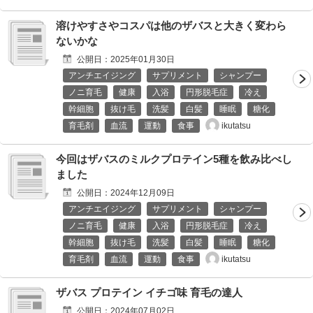
溶けやすさやコスパは他のザバスと大きく変わら
ないかな
公開日：
2025年01月30日
アンチエイジング
サプリメント
シャンプー
ノニ育毛
健康
入浴
円形脱毛症
冷え
幹細胞
抜け毛
洗髪
白髪
睡眠
糖化
ikutatsu
育毛剤
血流
運動
食事
今回はザバスのミルクプロテイン5種を飲み比べし
ました
公開日：
2024年12月09日
アンチエイジング
サプリメント
シャンプー
ノニ育毛
健康
入浴
円形脱毛症
冷え
幹細胞
抜け毛
洗髪
白髪
睡眠
糖化
ikutatsu
育毛剤
血流
運動
食事
ザバス プロテイン イチゴ味 育毛の達人
公開日：
2024年07月02日