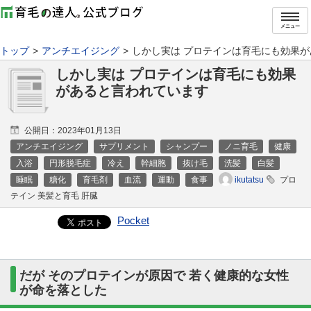
メニュー
トップ
アンチエイジング
しかし実は プロテインは育毛にも効果
しかし実は プロテインは育毛にも効果
があると言われています
公開日：
2023年01月13日
アンチエイジング
サプリメント
シャンプー
ノニ育毛
健康
入浴
円形脱毛症
冷え
幹細胞
抜け毛
洗髪
白髪
ikutatsu
睡眠
糖化
育毛剤
血流
運動
食事
プロ
テイン 美髪と育毛 肝臓
Pocket
だが そのプロテインが原因で 若く健康的な女性
が命を落とした