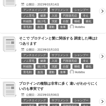
公開日：
2023年03月14日
アンチエイジング
サプリメント
シャンプー
ノニ育毛
健康
入浴
円形脱毛症
冷え
幹細胞
抜け毛
洗髪
白髪
睡眠
糖化
ikutatsu
育毛剤
血流
運動
食事
そこで プロテインと髪に関係する 調査した噂は2
つあります
公開日：
2023年03月10日
アンチエイジング
サプリメント
シャンプー
ノニ育毛
健康
入浴
円形脱毛症
冷え
幹細胞
抜け毛
洗髪
白髪
睡眠
糖化
ikutatsu
育毛剤
血流
運動
食事
プロテインの種類は非常に多く 違いがわかりにく
いのも事実です
公開日：
2023年03月06日
アンチエイジング
サプリメント
シャンプー