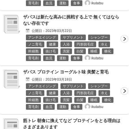
ikutatsu
育毛剤
血流
運動
食事
ザバスは新たな高みに挑戦する上で 無くてはなら
ない存在です
公開日：
2023年03月22日
アンチエイジング
サプリメント
シャンプー
ノニ育毛
健康
入浴
円形脱毛症
冷え
幹細胞
抜け毛
洗髪
白髪
睡眠
糖化
ikutatsu
育毛剤
血流
運動
食事
ザバス プロテイン ヨーグルト味 美髪と育毛
公開日：
2023年03月18日
アンチエイジング
サプリメント
シャンプー
ノニ育毛
健康
入浴
円形脱毛症
冷え
幹細胞
抜け毛
洗髪
白髪
睡眠
糖化
ikutatsu
育毛剤
血流
運動
食事
筋トレ 朝食に換えてなど プロテインをとる理由は
さまざまあります