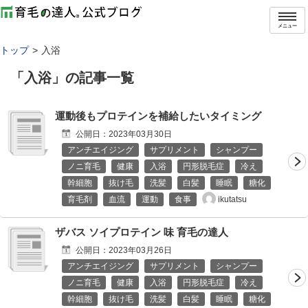
メニュー
トップ
入浴
「
入浴
」の記事一覧
運動後もプロテインを補給したいタイミング
公開日：
2023年03月30日
アンチエイジング
サプリメント
シャンプー
ノニ育毛
健康
入浴
円形脱毛症
冷え
幹細胞
抜け毛
洗髪
白髪
睡眠
糖化
ikutatsu
育毛剤
血流
運動
食事
ザバス ソイプロテイン 味 育毛の達人
公開日：
2023年03月26日
アンチエイジング
サプリメント
シャンプー
ノニ育毛
健康
入浴
円形脱毛症
冷え
幹細胞
抜け毛
洗髪
白髪
睡眠
糖化