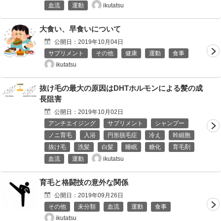
ikutatsu
血流
運動
大食い、早食いについて
公開日：
2019年10月04日
サプリメント
その他
健康
運動
食事
ikutatsu
抜け毛の最大の原因はDHTホルモンによる髪の成
長阻害
公開日：
2019年10月02日
アンチエイジング
サプリメント
シャンプー
ノニ育毛
入浴
円形脱毛症
冷え
幹細胞
抜け毛
洗髪
白髪
睡眠
糖化
育毛剤
ikutatsu
血流
運動
育毛と格闘技の意外な関係
公開日：
2019年09月26日
その他
未分類
血流
運動
食事
ikutatsu