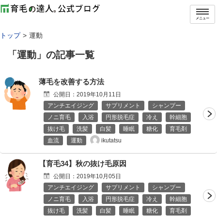
メニュー
トップ
運動
「
運動
」の記事一覧
薄毛を改善する方法
公開日：
2019年10月11日
アンチエイジング
サプリメント
シャンプー
ノニ育毛
入浴
円形脱毛症
冷え
幹細胞
抜け毛
洗髪
白髪
睡眠
糖化
育毛剤
ikutatsu
血流
運動
【育毛34】秋の抜け毛原因
公開日：
2019年10月05日
アンチエイジング
サプリメント
シャンプー
ノニ育毛
入浴
円形脱毛症
冷え
幹細胞
抜け毛
洗髪
白髪
睡眠
糖化
育毛剤