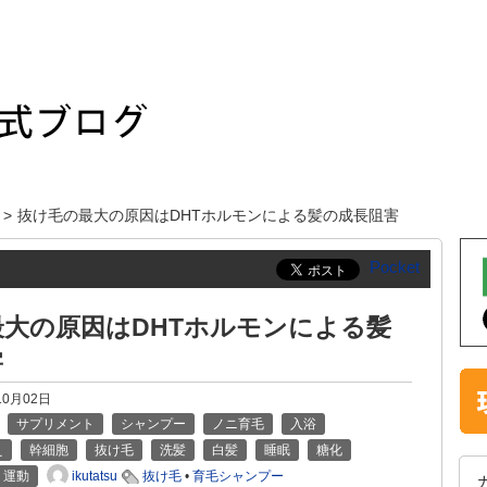
抜け毛の最大の原因はDHTホルモンによる髪の成長阻害
Pocket
大の原因はDHTホルモンによる髪
害
10月02日
サプリメント
シャンプー
ノニ育毛
入浴
え
幹細胞
抜け毛
洗髪
白髪
睡眠
糖化
ikutatsu
運動
抜け毛
•
育毛シャンプー