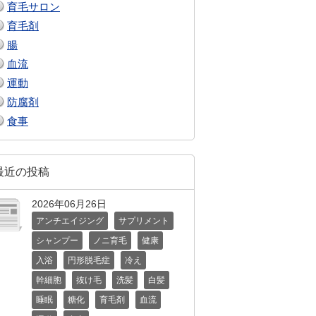
育毛サロン
育毛剤
腸
血流
運動
防腐剤
食事
最近の投稿
2026年06月26日
アンチエイジング
サプリメント
シャンプー
ノニ育毛
健康
入浴
円形脱毛症
冷え
幹細胞
抜け毛
洗髪
白髪
睡眠
糖化
育毛剤
血流