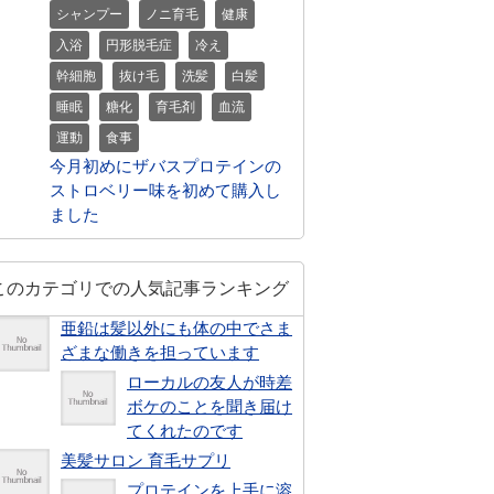
シャンプー
ノニ育毛
健康
入浴
円形脱毛症
冷え
幹細胞
抜け毛
洗髪
白髪
睡眠
糖化
育毛剤
血流
運動
食事
今月初めにザバスプロテインの
ストロベリー味を初めて購入し
ました
このカテゴリでの人気記事ランキング
亜鉛は髪以外にも体の中でさま
ざまな働きを担っています
ローカルの友人が時差
ボケのことを聞き届け
てくれたのです
美髪サロン 育毛サプリ
プロテインを上手に溶