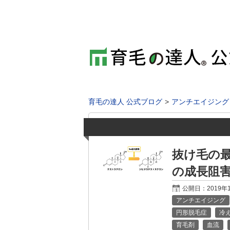
育毛の達人 公式ブログ
アンチエイジング
抜け毛の最
の成長阻
公開日：
2019年
アンチエイジング
円形脱毛症
冷
育毛剤
血流