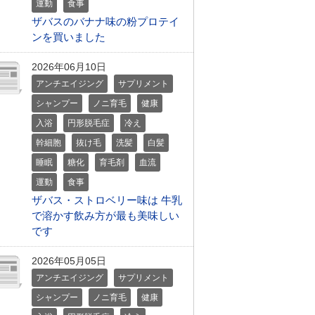
運動
食事
ザバスのバナナ味の粉プロテイ
ンを買いました
2026年06月10日
アンチエイジング
サプリメント
シャンプー
ノニ育毛
健康
入浴
円形脱毛症
冷え
幹細胞
抜け毛
洗髪
白髪
睡眠
糖化
育毛剤
血流
運動
食事
ザバス・ストロベリー味は 牛乳
で溶かす飲み方が最も美味しい
です
2026年05月05日
アンチエイジング
サプリメント
シャンプー
ノニ育毛
健康