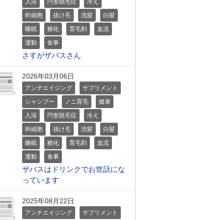
入浴
円形脱毛症
冷え
幹細胞
抜け毛
洗髪
白髪
睡眠
糖化
育毛剤
血流
運動
食事
さすがザバスさん
2026年03月06日
アンチエイジング
サプリメント
シャンプー
ノニ育毛
健康
入浴
円形脱毛症
冷え
幹細胞
抜け毛
洗髪
白髪
睡眠
糖化
育毛剤
血流
運動
食事
ザバスはドリンクでお世話にな
っています
2025年08月22日
アンチエイジング
サプリメント